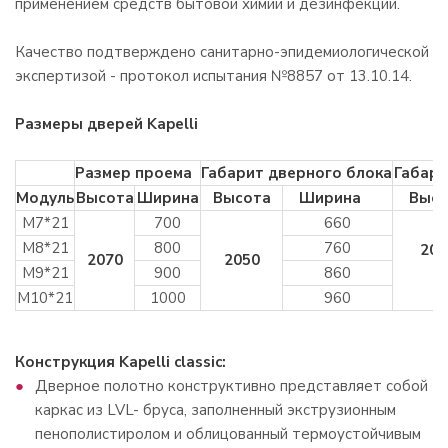
применением средств бытовой химии и дезинфекции.
Качество подтверждено санитарно-эпидемиологической
экспертизой - протокол испытания №8857 от 13.10.14.
Размеры дверей Kapelli
Размер проема
Габарит дверного блока
Габари
Модуль
Высота
Ширина
Высота
Ширина
Высо
М7*21
700
660
М8*21
800
760
200
2070
2050
М9*21
900
860
М10*21
1000
960
Конструкция Kapelli classic:
Дверное полотно конструктивно представляет cобой
каркас из LVL- бруса, заполненный экструзионным
пенополистиролом и облицованный термоустойчивым