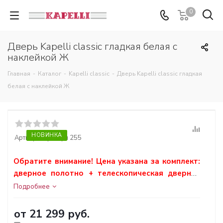
0
Дверь Kapelli classic гладкая белая с
наклейкой Ж
Главная
-
Каталог
-
Kapelli classic
-
Дверь Kapelli classic гладкая
белая с наклейкой Ж
НОВИНКА
Артикул:
Артикул 255
Обратите внимание! Цена указана за комплект:
дверное полотно + телескопическая дверная
коробка.
Подробнее
от
21 299 руб.