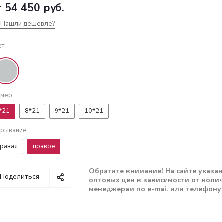
т
54 450 руб.
Нашли дешевле?
ет
змер
*21
8*21
9*21
10*21
крывание
равая
правое
Обратите внимание! На сайте указа
Поделиться
оптовых цен в зависимости от колич
менеджерам по e-mail или телефону