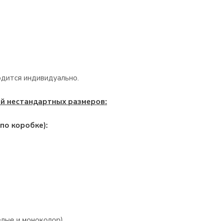
одится индивидуально.
й нестандартных размеров:
по коробке):
лые и моноколор) .