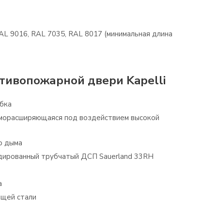
L 9016, RAL 7035, RAL 8017 (минимальная длина
тивопожарной двери Kapelli
бка
аморасширяющаяся под воздействием высокой
о дыма
дированный трубчатый ДСП Sauerland 33RH
а
ющей стали