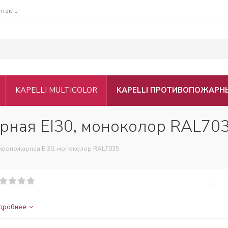
нтакты
KAPELLI MULTICOLOR
KAPELLI ПРОТИВОПОЖАРН
арная EI30, моноколор RAL70
тивопожарная EI30, моноколор RAL7035
:
дробнее